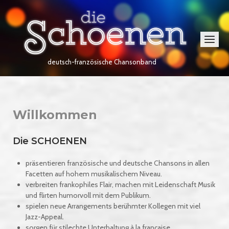
Skip
Home
to
content
Menu
deutsch-französische Chansonband
Willkommen
Die SCHOENEN
präsentieren französische und deutsche Chansons in allen
Facetten auf hohem musikalischem Niveau.
verbreiten frankophiles Flair, machen mit Leidenschaft Musik
und flirten humorvoll mit dem Publikum.
spielen neue Arrangements berühmter Kollegen mit viel
Jazz-Appeal.
sorgen für stilechte Unterhaltung à la française.