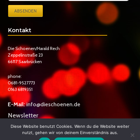
ABSENDEN
Kontakt
Die Schoenen/Harald Rech
Zeppelinstraße 23
66117 Saarbrücken
phone:
0681-9527773
0163 6819351
E-Mail:
info@dieschoenen.de
Newsletter
Datenschutzerklärung
Diese Website benutzt Cookies. Wenn du die Website weiter
nutzt, gehen wir von deinem Einverständnis aus.
Impressum