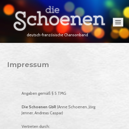
Skip
Home
to
content
Menu
deutsch-französische Chansonband
Impressum
Angaben gemäß § 5 TMG
Die Schoenen GbR
(Anne Schoenen, Jörg
Jenner, Andreas Caspar)
Vertreten durch: