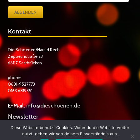
ABSENDEN
Kontakt
Die Schoenen/Harald Rech
Zeppelinstraße 23
66117 Saarbrücken
phone:
0681-9527773
0163 6819351
E-Mail:
info@dieschoenen.de
Newsletter
Datenschutzerklärung
Diese Website benutzt Cookies. Wenn du die Website weiter
nutzt, gehen wir von deinem Einverständnis aus.
Impressum