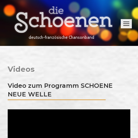
Skip
Home
to
content
Menu
deutsch-französische Chansonband
Videos
Video zum Programm SCHOENE
NEUE WELLE