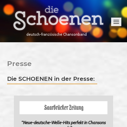
Skip
Home
to
content
Menu
deutsch-französische Chansonband
Presse
Die SCHOENEN in der Presse:
"Neue-deutsche-Welle-Hits perfekt in Chansons