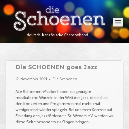
Skip
Home
to
content
Menu
deutsch-französische Chansonband
Die SCHOENEN goes Jazz
12. November 2021
Die Schoenen
Alle Schoenen-Musiker haben ausgeprägte
musikalische Wurzeln in der Welt des Jazz, die sich in
den Konzerten und Programmen mal mehr, mal
weniger stark wieder spiegeln. Bei unserem Konzert auf
Einladung des Jazzförderkreis St. Wendel e.V. werden wir
diese Seite besonders zu Klingen bringen.