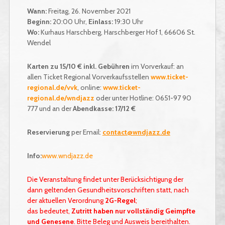
Wann:
Freitag, 26. November 2021
Beginn:
20:00 Uhr,
Einlass:
19:30 Uhr
Wo:
Kurhaus Harschberg, Harschberger Hof 1, 66606 St.
Wendel
Karten zu 15/10 € inkl. Gebühren
im Vorverkauf: an
allen Ticket Regional Vorverkaufsstellen
www.ticket-
regional.de/vvk
, online:
www.ticket-
regional.de/wndjazz
oder unter Hotline: 0651-97 90
777 und an der
Abendkasse: 17/12 €
Reservierung
per Email:
contact@wndjazz.de
Info:
www.wndjazz.de
Die Veranstaltung findet unter Berücksichtigung der
dann geltenden Gesundheitsvorschriften statt, nach
der aktuellen Verordnung
2G-Regel
;
das bedeutet,
Zutritt haben nur vollständig Geimpfte
und Genesene
. Bitte Beleg und Ausweis bereithalten.