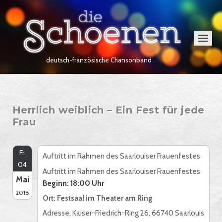
Skip
Home
to
content
Menu
deutsch-französische Chansonband
Herrlich weiblich – Ein Fest für jede
Frau
Fr.
Auftritt im Rahmen des Saarlouiser Frauenfestes
04
Auftritt im Rahmen des Saarlouiser Frauenfestes
Mai
Beginn: 18:00 Uhr
2018
Ort: Festsaal im Theater am Ring
Adresse: Kaiser-Friedrich-Ring 26, 66740 Saarlouis