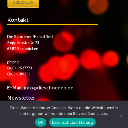
ABSENDEN
Kontakt
Die Schoenen/Harald Rech
Zeppelinstraße 23
66117 Saarbrücken
phone:
0681-9527773
0163 6819351
E-Mail:
info@dieschoenen.de
Newsletter
Datenschutzerklärung
Diese Website benutzt Cookies. Wenn du die Website weiter
nutzt, gehen wir von deinem Einverständnis aus.
Impressum
OK
Datenschutzerklärung