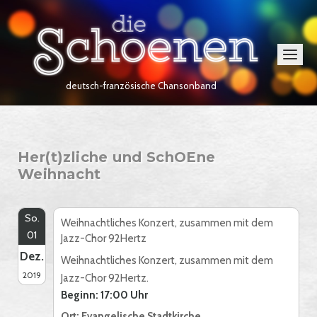
Skip
Home
to
content
Menu
deutsch-französische Chansonband
Her(t)zliche und SchOEne
Weihnacht
So.
Weihnachtliches Konzert, zusammen mit dem
01
Jazz-Chor 92Hertz
Dez.
Weihnachtliches Konzert, zusammen mit dem
2019
Jazz-Chor 92Hertz.
Beginn: 17:00 Uhr
Ort: Evangelische Stadtkirche