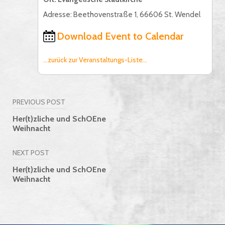
Adresse: Beethovenstraße 1, 66606 St. Wendel
Download Event to Calendar
...zurück zur Veranstaltungs-Liste...
PREVIOUS POST
Beitragsnavigation
Her(t)zliche und SchOEne
Weihnacht
NEXT POST
Her(t)zliche und SchOEne
Weihnacht