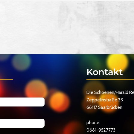
Kontakt
Die Schoenen/Harald R
Zeppelinstraße 23
66117 Saarbrücken
phone:
0681-9527773