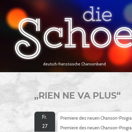
Skip
Home
to
content
deutsch-französische Chansonband
„RIEN NE VA PLUS“
Fr.
Premiere des neuen Chanson-Prog
27
Premiere des neuen Chanson-Progra