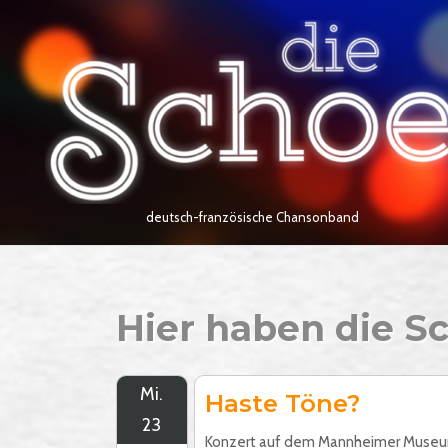
Skip
Home
to
content
deutsch-französische Chansonband
Hier haben die S
Mi.
Haste Töne?
23
Konzert auf dem Mannheimer Museu