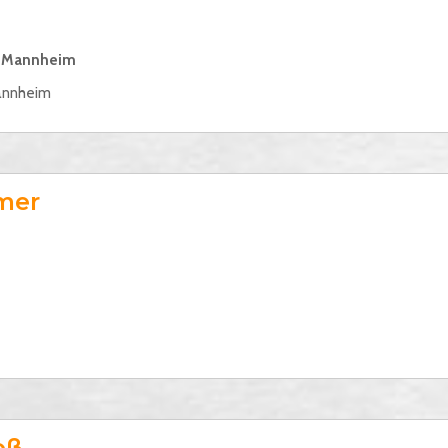
M Mannheim
annheim
mer
oß