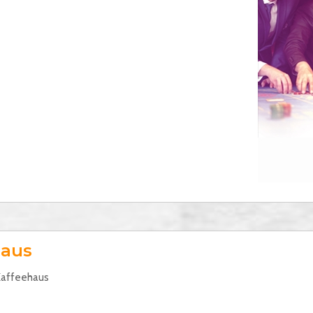
haus
Kaffeehaus