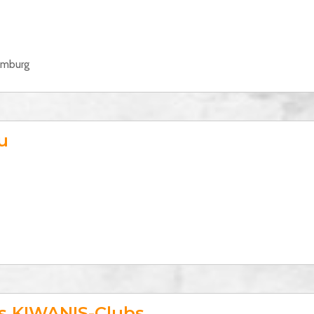
omburg
u
es KIWANIS-Clubs