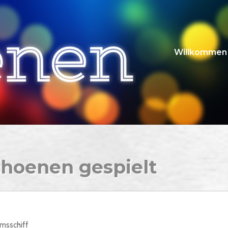
Willkommen
choenen gespielt
msschiff