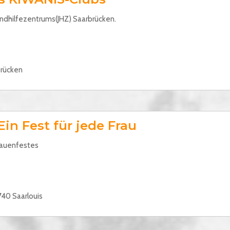
ndhilfezentrums(JHZ) Saarbrücken.
brücken
Ein Fest für jede Frau
Frauenfestes
740 Saarlouis