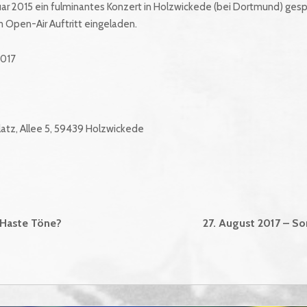
ar 2015 ein fulminantes Konzert in Holzwickede (bei Dortmund) gesp
m Open-Air Auftritt eingeladen.
2017
latz, Allee 5, 59439 Holzwickede
avigation
 Haste Töne?
27. August 2017 – S