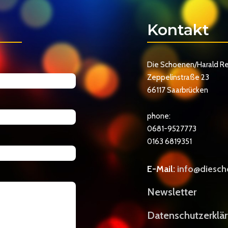
Kontakt
Die Schoenen/Harald R
Zeppelinstraße 23
66117 Saarbrücken
phone:
0681-9527773
0163 6819351
E-Mail:
info@diesch
Newsletter
Datenschutzerklä