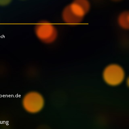
ech
oenen.de
rung