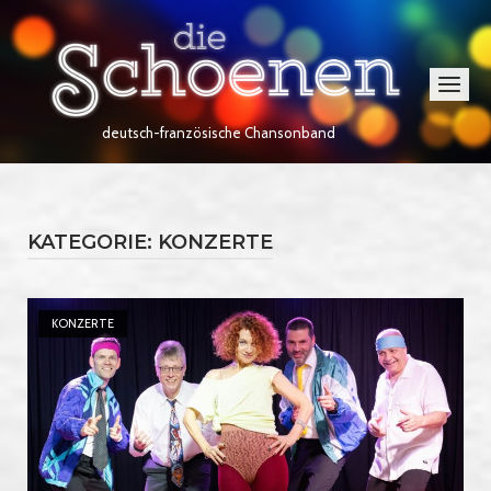
Skip
Home
to
content
Menu
deutsch-französische Chansonband
KATEGORIE:
KONZERTE
Open post
KONZERTE