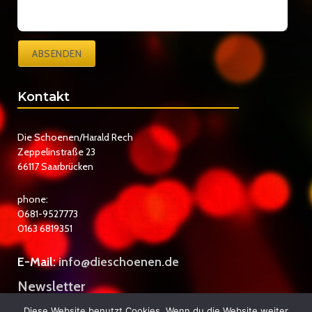
ABSENDEN
Kontakt
Die Schoenen/Harald Rech
Zeppelinstraße 23
66117 Saarbrücken
phone:
0681-9527773
0163 6819351
E-Mail:
info@dieschoenen.de
Newsletter
Datenschutzerklärung
Diese Website benutzt Cookies. Wenn du die Website weiter