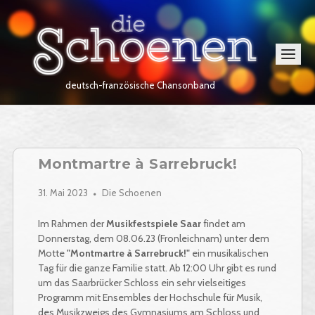
Skip
Home
to
content
Menu
deutsch-französische Chansonband
Montmartre à Sarrebruck!
31. Mai 2023
Die Schoenen
Im Rahmen der
Musikfestspiele Saar
findet am
Donnerstag, dem 08.06.23 (Fronleichnam) unter dem
Motte
"Montmartre à Sarrebruck!"
ein musikalischen
Tag für die ganze Familie statt. Ab 12:00 Uhr gibt es rund
um das Saarbrücker Schloss ein sehr vielseitiges
Programm mit Ensembles der Hochschule für Musik,
des Musikzweigs des Gymnasiums am Schloss und