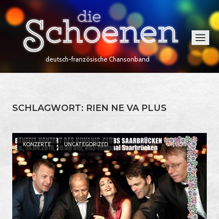
Skip
Home
to
content
Menu
deutsch-französische Chansonband
SCHLAGWORT:
RIEN NE VA PLUS
Open post
KONZERTE
UNCATEGORIZED